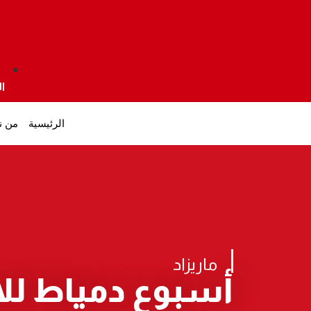
ا
الرئيسية
من ن
ماريزاد
أسبوع دمياط لل