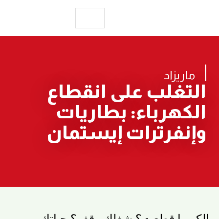
ماريزاد
التغلب على انقطاع
الكهرباء: بطاريات
وإنفرترات إيستمان
الكهربا قطعت؟ شغلك وقف؟ حياتك