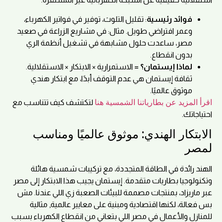
فوائد رئيسية
: تقليل التلوث، توفير في فواتير الكهرباء،
وعمر افتراضي طويل. مثال: في مشاريع الزراعة في صعيد
مصر، ساعدت حلول مشابهة في تشغيل أنظمة الري
بدون انقطاع.
لماذا إيستمان؟
= الاستمرارية × الابتكار × الاستقلالية.
ثقافة إيستمان هي عدم التوقف أبدًا، مع ابتكار هندي
موثوق عالميًا.
اقرأ المزيد عن بطارياتنا الشمسية هنا
لتكتشف كيف تتناسب مع
احتياجاتك.
الابتكار الهندي: موثوق عالميًا ومناسب
لمصر
الهند رائدة في الطاقة المتجددة، مع تركيبات شمسية هائلة
وتكنولوجيا بطاريات متقدمة. إيستمان يجيب هذا الابتكار إلى مصر
عبر ماريزاد، بمنتجات مصممة للبيئات الصعبة زي اللي عندنا. مش
بس فعالة، لكنها اقتصادية ومبنية على معايير عالمية, مثالية
للمنازل والأعمال في مصر اللي بتعاني من انقطاع الكهرباء بسبب