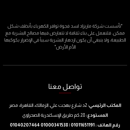
"تأسست شركة ماريزاد لسد فجوة توافر الكهرباء بأنظف شكل
ممكن. فلنعمل على بناء ثقافة لا تتعارض فيها مصالح البشرية مع
الطبيعة، ولا ينبغي أن يكون ازدهار البشرية سبباً في الإضرار بكوكبها
الأم الأرض"
تواصل معنا
المكتب الرئيسي:
2د شارع بهجت علي، الزمالك، القاهرة، مصر
المستودع:
28 كم طريق الإسكندرية الصحراوي
رقم الهاتف : 01011651191 | 01000341538 01040207464