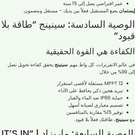
عمر افتراضي يصل إلى 15 سنة
إيستمان
يضع المستقبل فعلاً بين يديك – مستقل ومضمون.
الوصية السادسة: سينينج “طاقة بلا
قيود”
الكفاءة هي القوة الحقيقية
في عالم الانفرترات، كل واط مهم.
سينينج
يحقق كفاءة تحويل تصل
إلى 99% من خلال:
12 MPPT مستقلة لأقصى استقرار
تبريد هجين ذكي يحافظ على الأداء
حماية IP66 ضد الماء والغبار
تصميم معياري لصيانة أسهل
توفير 15% مقارنة بالمنافسين
مع
سينينج
، طاقتك فعلاً بلا قيود.
الوصية السابعة: ماريزاد | “IT’S IN