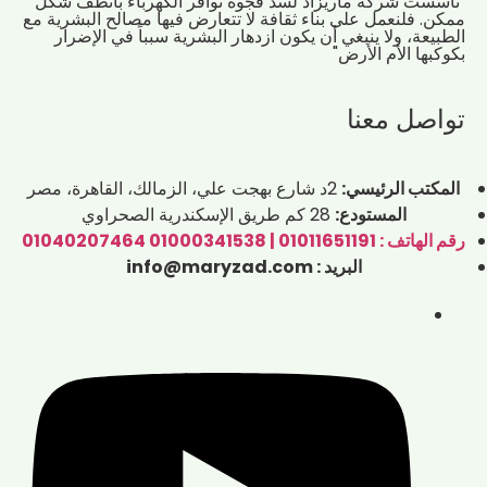
"تأسست شركة ماريزاد لسد فجوة توافر الكهرباء بأنظف شكل
ممكن. فلنعمل على بناء ثقافة لا تتعارض فيها مصالح البشرية مع
الطبيعة، ولا ينبغي أن يكون ازدهار البشرية سبباً في الإضرار
بكوكبها الأم الأرض"
تواصل معنا
المكتب الرئيسي:
2د شارع بهجت علي، الزمالك، القاهرة، مصر
المستودع:
28 كم طريق الإسكندرية الصحراوي
رقم الهاتف : 01011651191 | 01000341538 01040207464
البريد : info@maryzad.com