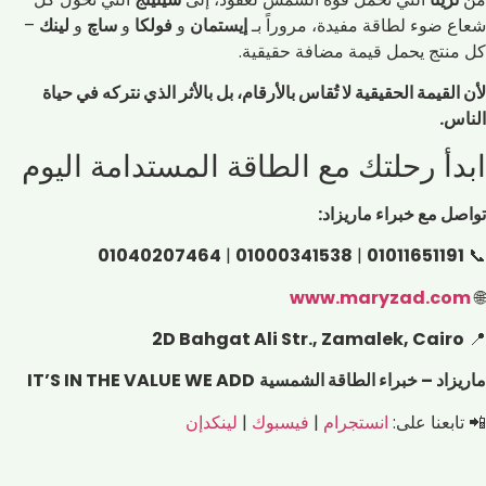
شعاع ضوء لطاقة مفيدة، مروراً بـ
إيستمان
و
فولكا
و
ساچ
و
لينك
–
كل منتج يحمل قيمة مضافة حقيقية.
لأن القيمة الحقيقية لا تُقاس بالأرقام، بل بالأثر الذي نتركه في حياة
الناس.
ابدأ رحلتك مع الطاقة المستدامة اليوم
تواصل مع خبراء ماريزاد:
01040207464
|
01000341538
|
01011651191
📞
www.maryzad.com
🌐
2D Bahgat Ali Str., Zamalek, Cairo
📍
ماريزاد – خبراء الطاقة الشمسية
IT’S IN THE VALUE WE ADD
📲 تابعنا على:
انستجرام
|
فيسبوك
|
لينكدإن