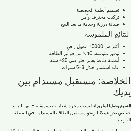
تصميم أنظمة مُخصصة
تركيب محترف وآمن
صيانة دورية وخدمة ما بعد البيع
النتائج الملموسة
أكثر من 5000+ عميل راضٍ
توفير متوسط 40% من فواتير الطاقة
أنظمة طاقة بعمر افتراضي 25+ سنة
عائد استثمار خلال 3-5 سنوات
الخلاصة: مستقبل مستدام بين
يديك
السبع وصايا لماريزاد
ليست مجرد شعارات تسويقية – إنها التزام
حقيقي نحو عملائنا ونحو مستقبل الطاقة المستدامة في المنطقة
العربية.
من
ترينا
التي تحمل قوة الشمس لعقود، إلى
سينينج
التي تحول كل