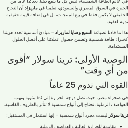
في عالم الطاقة الشمسية، ليس كل ما يلمع ذهباً. بعد 12 عاماً من
الخبرة في السوق المصري والسعودي، تعلمنا في
ماريزاد
أن النجاح
الحقيقي لا يكمن فقط في بيع المنتجات، بل في إضافة قيمة حقيقية
تدوم لعقود.
هذا ما قادنا لصياغة
السبع وصايا لماريزاد
– مبادئ أساسية تحدد هويتنا
كخبراء طاقة شمسية وتضمن حصول عملائنا على أفضل الحلول
المستدامة.
الوصية الأولى: ترينا سولار “أقوى
من أي وقت”
القوة التي تدوم 25 عاماً
في صحراء مصر، حيث تصل درجة الحرارة إلى 50 مئوية وتهب
العواصف الرملية، تحتاج إلى ألواح شمسية لا تتأثر بالظروف القاسية.
ترينا سولار
ليست مجرد ألواح شمسية – إنها استثمار في المستقبل:
مقاومة للحرارة العالية والعواصف الرملية