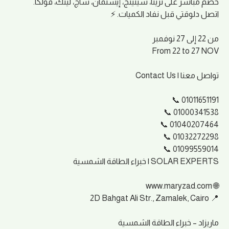
خصم مباشر على ترينا، سينينج، إيستمان، ساچ، لينك، فولكا.
اتصل دلوقتي قبل نفاد الكميات. ⚡
من 22 إلى 27 نوفمبر
From 22 to 27 NOV
تواصل معنا | Contact Us
01011651191 📞
01000341538 📞
01040207464 📞
01032272298 📞
01099559014 📞
SOLAR EXPERTS | خبراء الطاقة الشمسية
🌐 www.maryzad.com
📍 2D Bahgat Ali Str., Zamalek, Cairo
ماريزاد – خبراء الطاقة الشمسية