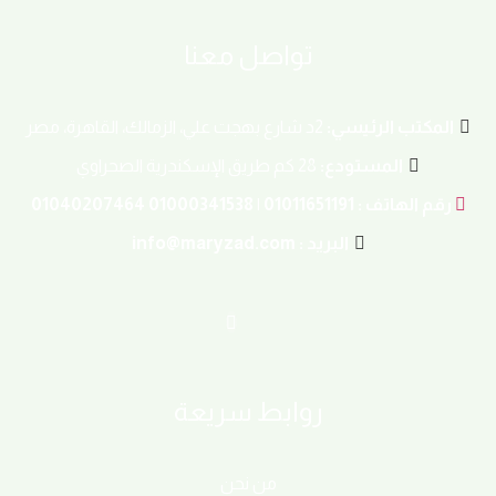
تواصل معنا
المكتب الرئيسي:
2د شارع بهجت علي، الزمالك، القاهرة، مصر
المستودع:
28 كم طريق الإسكندرية الصحراوي
رقم الهاتف : 01011651191 | 01000341538 01040207464
البريد : info@maryzad.com
روابط سريعة
من نحن