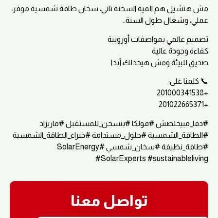
مش هتشيل هم المية السخنة تاني، سخان طاقة شمسية موفر،
عملي، وشغال طول السنة..
تصميم عالمي بمواصفات أوروبية
كفاءة وجودة عالية
صديق للبيئة ومش هيخذلك أبدا
📞 كلمنا على:
+201000341538
+201022665371
#دفا_مبيخلصش #فولكا #بنسخن_للمستقبل #ماريزاد
#الطاقة_الشمسية #حلول_مستدامة #خبراء_الطاقة_الشمسية
#طاقة_نظيفة #سخان_شمسي #SolarEnergy
#SolarExperts #sustainableliving
تواصل معنا