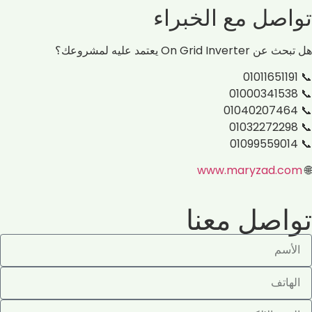
تواصل مع الخبراء
هل تبحث عن On Grid Inverter يعتمد عليه لمشروعك؟
📞 01011651191
📞 01000341538
📞 01040207464
📞 01032272298
📞 01099559014
www.maryzad.com
🌐
تواصل معنا