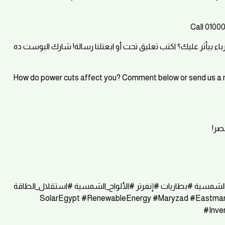
Call 0100
: إزاي انقطاع الكهرباء بيأثر عليك؟ اكتب تعليق تحت أو ابعتلنا رسا
How do power cuts affect you? Comment below or send us a m
: ا
#ماريزاد #إيستمان #الطاقة_الشمسية #خبراء_الطاقة_الشمسية #
#مصر #SolarEgypt #RenewableEnergy #Maryzad #Eastm
#Inve