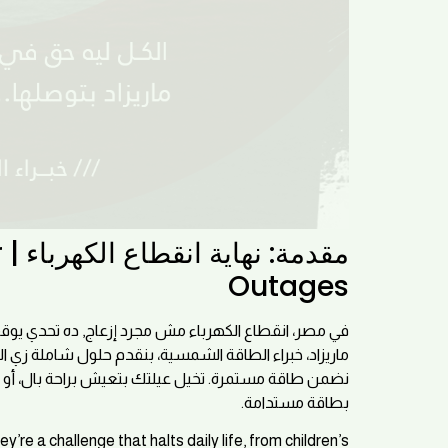
r
Outages
اة اليومية، من دراسة الأطفال لتشغيل الأعمال. بس مع
لشمسية، البطاريات، الإنفرترات، والكابلات الشمسية عشان
لك بيستمر بدون توقف. ده وعد ماريزاد, مستقبل مشرق
بطاقة مستدامة.
re a challenge that halts daily life, from children’s