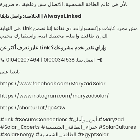
لأن في عالم الطاقة الشمسية، الاتصال مش رفاهية, ده ضرورة.
الخلاصة: واصل دايمًا | Always Linked
في النهاية، Link مش مجرد كابلات وإكسسوارات. دي ثقافة إننا نضمن
لك إن طاقتك واصلة، محطتك آمنة، واستثمارك محمي.
عايز تعرف أكثر عن Link وإزاي نقدر نخدم مشروعك؟
📞 اتصل بينا: 01000341538 | 01040207464 📲
تابعنا على:
https://www.facebook.com/Maryzad.Solar
https://www.instagram.com/maryzadsolar/
https://shorturl.at/qc4Ow
#Link #SecureConnections #أمن_وأمان #Maryzad
#Solar_Experts #خبراء_الطاقة_الشمسية #SolarCultures
#SolarEnergy #الطاقة_الشمسية #EgyptSolar