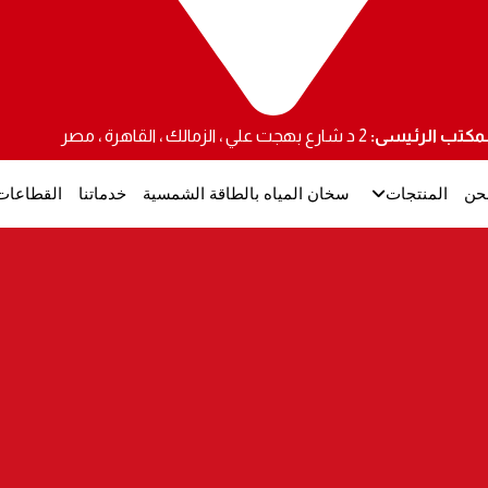
لمكتب الرئيسى:
2 د شارع بهجت علي ، الزمالك ، القاهرة ، مصر
حن
المنتجات
سخان المياه بالطاقة الشمسية
خدماتنا
القطاعات