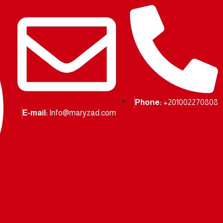
Phone:
+201002270808
E-mail:
Info@maryzad.com