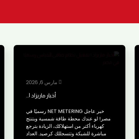
مارس 6, 2026
أخبار ماريزاد |…
خبر عاجل NET METERING رسميًا في
مصر! لو عندك محطة طاقة شمسية وبتنتج
كهرباء أكتر من استهلاكك، الزيادة بترجع
مباشرة للشبكة وتتسجللك كرصيد. العداد