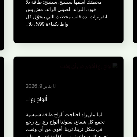
محطتك اسمها سينينج. سينينج: طاقة بلا
قيود، البراند الصيني الرائد، مش بس
انفرترات، ده قلب محطتك اللي بيحوّل كل
واط بكفاءة 99%، بلا…
يناير 9, 2026
ألواح رع |…
لما ماريزاد احتاجت ألواح طاقة شمسية
تجمع كل شعاع، بعتولنا ألواح رع. رع رجع
في شكل ترينا. ترينا: أقوى من أي وقت،
بتجمع كل شعاع شمس بكفاءة قصوى. عايز