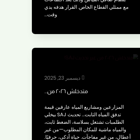
مع ممثلي القطاع الخاص. القرار هدفه يدي
وقت…
ديسمبر 23, 2025
متدخلش ٢٠٢٦ من…
المزارعين ومشاريع المياه عارفين قيمة
تدفق المياه الثابت… تحديث SAJ بيخلي
الطلمبات تشتغل بسلاسة، الضغط ثابت،
والمياه ماشية للمكان المطلوب—من غير
أعطال، من غير مفاجآت. حياة أذكى، حرفيًا.