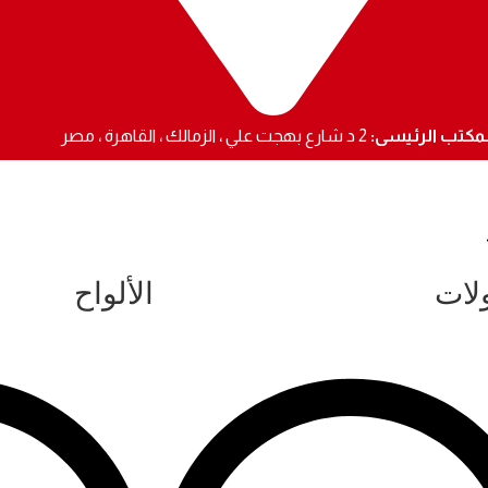
لمكتب الرئيسى:
2 د شارع بهجت علي ، الزمالك ، القاهرة ، مصر
لات
الألواح