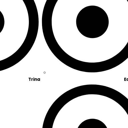
Trina
E